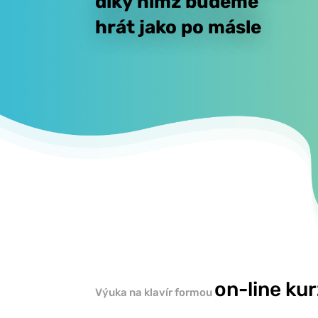
díky nimž budeme
hrát jako po másle
on-line ku
Výuka na klavír formou