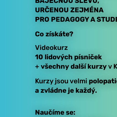
BÁJEČNOU SLEVU,
URČENOU ZEJMÉNA
PRO PEDAGOGY
A STUD
Co získáte?
Videokurz
10 lidových písniček
+
všechny další kurzy
v 
Kurzy jsou
velmi
polopat
a zvládne je každý.
Naučíme se: