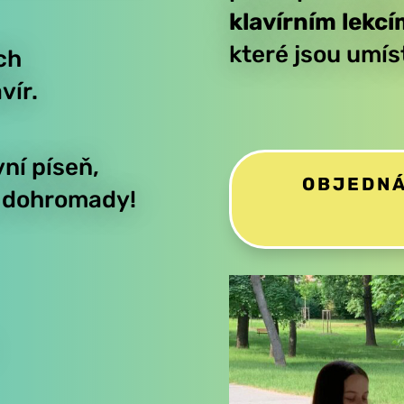
klavírním lekc
které jsou umí
ch
vír.
vní píseň,
OBJEDNÁ
a
dohromady!