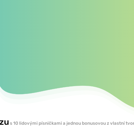
rzu
s 10 lidovými písničkami a jednou bonusovou z vlastní tvo