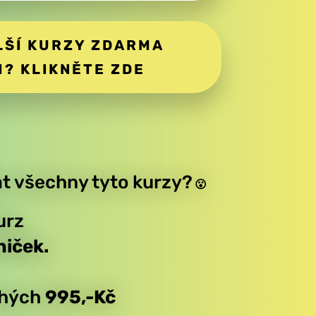
LŠÍ KURZY ZDARMA
M? KLIKNĚTE ZDE
at
všechny tyto kurzy?
😮
urz
niček.
uhých
995,-Kč