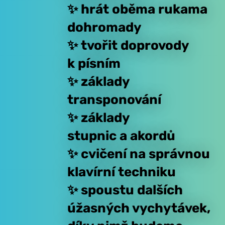
✨ hrát oběma rukama
dohromady
✨ tvořit doprovody
k
písním
✨ základy
transponování
✨ základy
stupnic a akordů
✨ cvičení na správnou
klavírní techniku
✨ spoustu dalších
úžasných vychytávek,