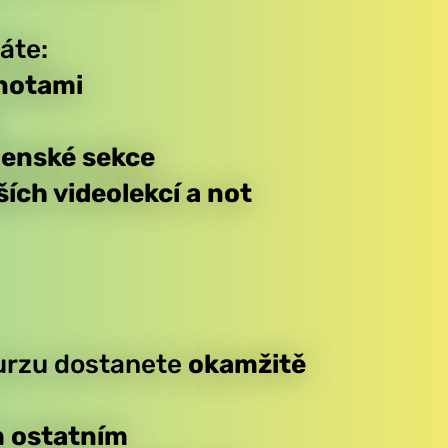
áte:
 notami
lenské sekce
lších
videolekcí a not
urzu
dostanete
okamžitě
 ostatním