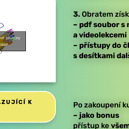
3.
Obratem získ
– pdf soubor s
a videolekcemi
ové soubory
– přístupy
do č
obsah
s desítkami da
ZUJÍCÍ K
Po zakoupení k
– jako bonus
přístup
ke
všem