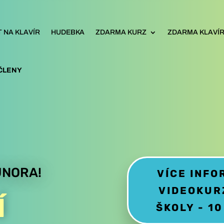
 NA KLAVÍR
HUDEBKA
ZDARMA KURZ
ZDARMA KLAVÍRN
ČLENY
ÚNORA!
VÍCE INF
VIDEOKUR
Í
ŠKOLY - 1