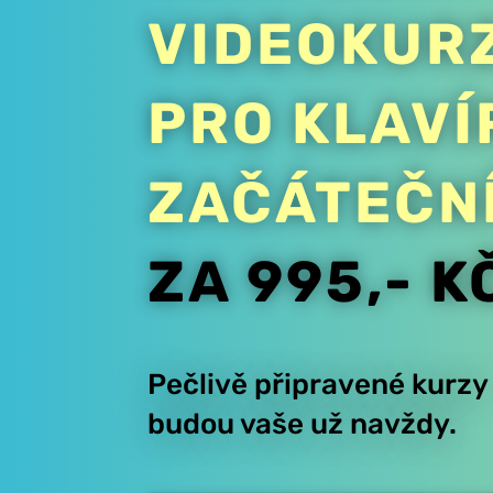
VIDEOKUR
PRO KLAVÍ
ZAČÁTEČN
ZA 995,- K
Pečlivě připravené kurzy
budou vaše už navždy.