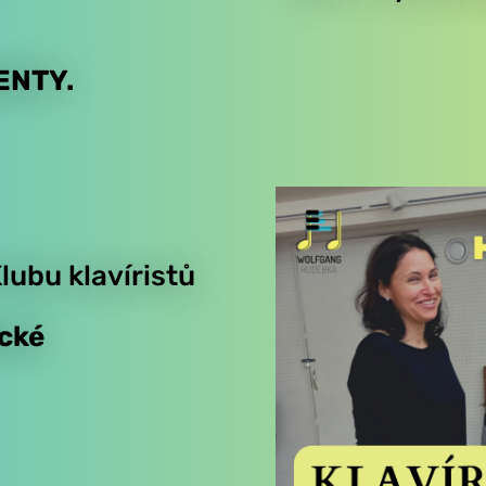
ENTY.
Klubu klavíristů
ické