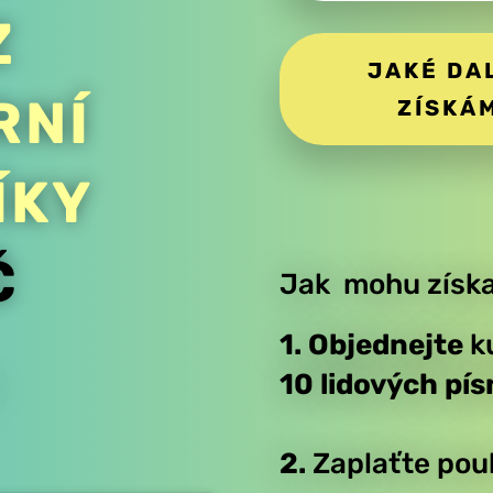
Z
JAKÉ DA
RNÍ
ZÍSKÁ
ÍKY
Č
Jak mohu získ
1. Objednejte
k
10 lidových pís
2.
Zaplaťte po