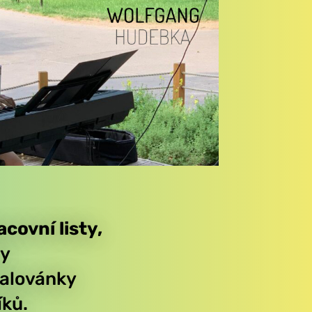
acovní listy,
ty
alovánky
íků.