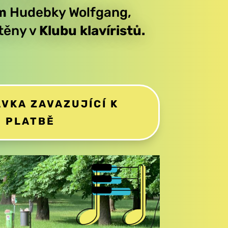
ím
Hudebky Wolfgang,
stěny
v
Klubu klavíristů.
VKA ZAVAZUJÍCÍ K
PLATBĚ