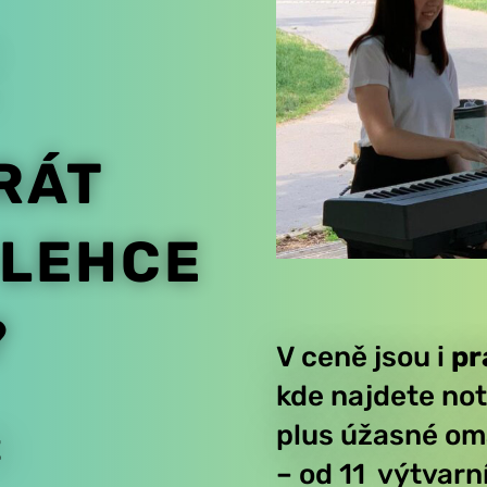
RÁT
LEHCE
?
V ceně jsou
i
pr
kde najdete no
plus úžasné om
E
– od 11 výtvarn