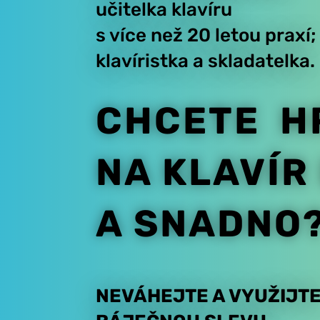
učitelka klavíru
s více než 20 letou praxí;
klavíristka a skladatelka.
CHCETE H
NA KLAVÍR
A SNADNO
NEVÁHEJTE A VYUŽIJT