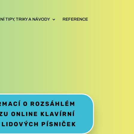
Í TIPY, TRIKY A NÁVODY
REFERENCE
ORMACÍ O ROZSÁHLÉM
ZU ONLINE KLAVÍRNÍ
0 LIDOVÝCH PÍSNIČEK