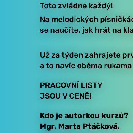
Toto zvládne každý!
Na melodických
písničká
se naučíte,
jak hrát na kla
Už za týden zahrajete
pr
a to navíc oběma rukam
PRACOVNÍ LISTY
JSOU V CENĚ!
Kdo je autorkou kurzů?
Mgr. Marta Ptáčková,