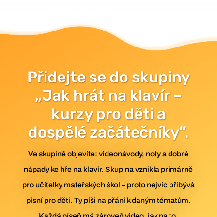
Přidejte se do skupiny
„Jak hrát na klavír –
kurzy pro děti a
dospělé začátečníky”.
Ve skupině objevíte: videonávody, noty a dobré
nápady ke hře na klavír.
Skupina vznik
la primárně
pro učitelky mateřských škol – proto nejvíc přibývá
písní pro děti. Ty píši na přání k daným tématům.
Každá píseň má zároveň video, jak na to.