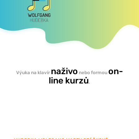
naživo
on-
Výuka na klavír
nebo formou
line kurzů
.