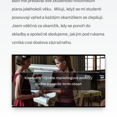
Baví mě předávat své zkušenosti milovníkům
piana jakéhokoli věku. Miluji, když se mí studenti
posouvají vpřed a každým okamžikem se zlepšují.
Jsem vděčná za okamžik, kdy se ponoří do
skladby a společně sledujeme, jak jim pod rukama
vzniká cosi doslova zázračného.
Klepnutím přijměte marketingové soubory
cookie a povolte tento obsah