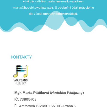
kdykoliv odhlásit zasláním emailu na adresu
marta@hudebkawolfgang.cz. S osobními údaji pracujeme
dle zásad
ochrany osobních údajů
.
KONTAKTY
Mgr. Marta Ptáčková
(
Hudebka Wolfgang
)
IČ: 73805408

Amforová 1926/9, 155 00 – Praha 5