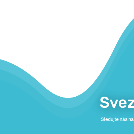
Svez
Sledujte nás na