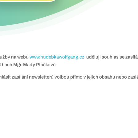
lužby na webu
www.hudebkawolfgang.cz
uděluji souhlas se zasíl
lužbách Mgr. Marty Ptáčkové.
hlásit zasílání newsletterů volbou přímo v jejich obsahu nebo za