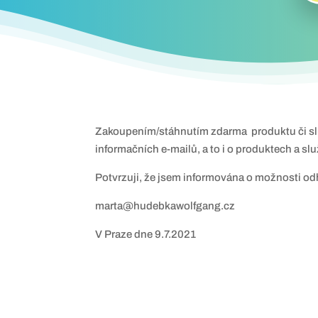
Zakoupením/stáhnutím zdarma produktu či s
informačních e-mailů, a to i o produktech a s
Potvrzuji, že jsem informována o možnosti od
marta@hudebkawolfgang.cz
V Praze dne 9.7.2021