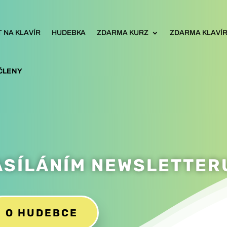
 NA KLAVÍR
HUDEBKA
ZDARMA KURZ
ZDARMA KLAVÍRN
ČLENY
ASÍLÁNÍM NEWSLETTER
O HUDEBCE