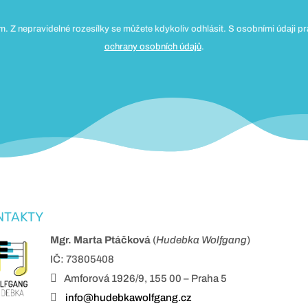
. Z nepravidelné rozesílky se můžete kdykoliv odhlásit. S osobními údaji p
ochrany osobních údajů
.
NTAKTY
Mgr. Marta Ptáčková
(
Hudebka Wolfgang
)
IČ: 73805408

Amforová 1926/9, 155 00 – Praha 5

info@hudebkawolfgang.cz