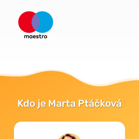
Kdo je Marta Ptáčková