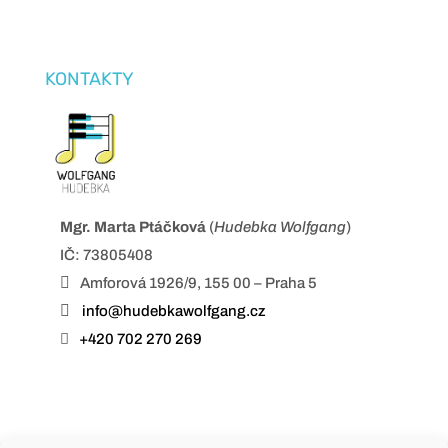
KONTAKTY
Mgr. Marta Ptáčková
(
Hudebka Wolfgang
)
IČ: 73805408

Amforová 1926/9, 155 00 – Praha 5

info@hudebkawolfgang.cz

+420 702 270 269