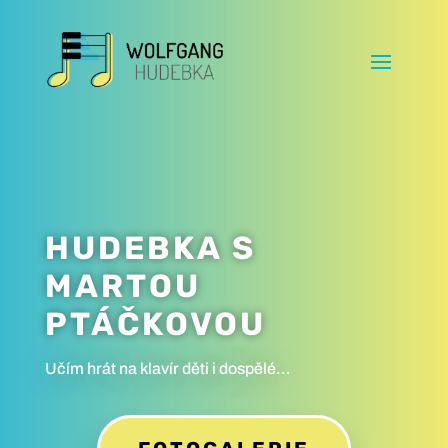
HUDEBKA S
MARTOU
PTÁČKOVOU
Učím hrát na klavír děti i dospělé…