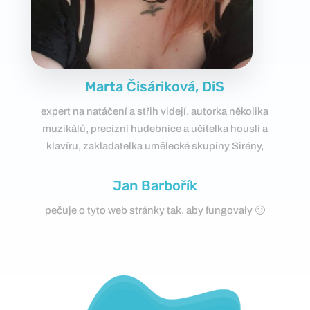
Marta Čisáriková, DiS
expert na natáčení a střih videjí, autorka několika
muzikálů, precizní hudebnice a učitelka houslí a
klavíru, zakladatelka umělecké skupiny Sirény,
Jan Barbořík
pečuje o tyto web stránky tak, aby fungovaly 🙂