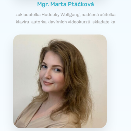
Mgr. Marta Ptáčková
zakladatelka Hudebky Wolfgang, nadšená učitelka
klavíru, autorka klavírních videokurzů, skladatelka